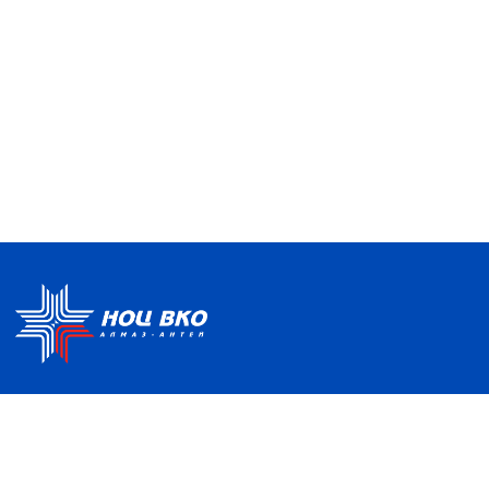
Политика по обработке ПДН
Руководство центра
Условия использования
Информация о Центре
Информационно-
Партнеры
образовательная среда
Отзывы и благодарности