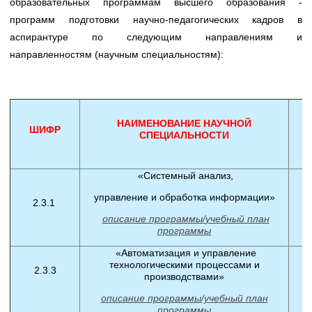
образовательных программам высшего образования -
программ подготовки научно-педагогических кадров в
аспирантуре по следующим направлениям и
направленностям (научным специальностям):
НАИМЕНОВАНИЕ НАУЧНОЙ
ШИФР
СПЕЦИАЛЬНОСТИ
О
«Системный анализ,
управление и обработка информации»
2.3.1
описание программы/
учебный план
программы
«Автоматизация и управление
технологическими процессами и
2.3.3
производствами»
описание программы/учебный план
программы