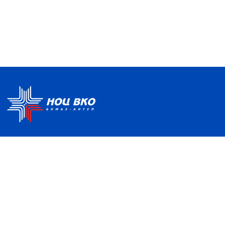
Политика по обработке ПДН
Руководство центра
Условия использования
Информация о Центре
Информационно-
Партнеры
образовательная среда
Отзывы и благодарности
Контакты
НАШ АДРЕС
121357, Москва, ул. Верейская, д. 41, с. 2