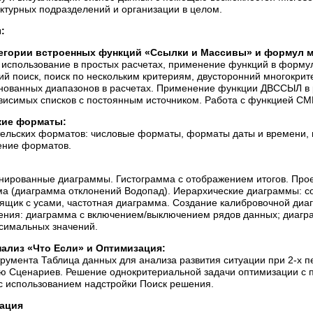
уктурных подразделений и организации в целом.
:
егории встроенных функций «Ссылки и Массивы» и формул 
использование в простых расчетах, применение функций в формул
ий поиск, поиск по нескольким критериям, двусторонний многок
ованных диапазонов в расчетах. Применение функции ДВССЫЛ в р
ависимых списков с постоянным источником. Работа с функцией С
кие форматы:
ельских форматов: числовые форматы, форматы даты и времени, 
ение форматов.
ированные диаграммы. Гистограмма с отображением итогов. Прое
а (диаграмма отклонений Водопад). Иерархические диаграммы: со
ящик с усами, частотная диаграмма. Создание калибровочной ди
ения: диаграмма с включением/выключением рядов данных; диагр
симальных значений.
ализ «Что Если» и Оптимизация:
румента Таблица данных для анализа развития ситуации при 2-х 
ью Сценариев. Решение однокритериальной задачи оптимизации с
с использованием надстройки Поиск решения.
тация