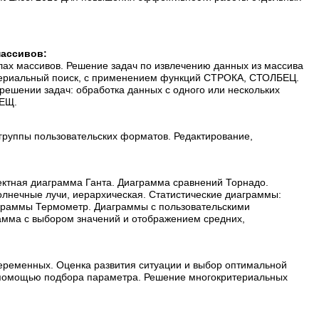
массивов:
ах массивов. Решение задач по извлечению данных из массива
ритериальный поиск, с применением функций СТРОКА, СТОЛБЕЦ.
ешении задач: обработка данных с одного или нескольких
МЕЩ.
группы пользовательских форматов. Редактирование,
ктная диаграмма Ганта. Диаграмма сравнений Торнадо.
лнечные лучи, иерархическая. Статистические диаграммы:
аграммы Термометр. Диаграммы с пользовательскими
амма с выбором значений и отображением средних,
переменных. Оценка развития ситуации и выбор оптимальной
 помощью подбора параметра. Решение многокритериальных