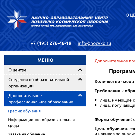
О Ц
+7 (495)
276-46-19
info@nocvko.ru
МЕНЮ
Дополнительное пр
О центре
Программ
Сведения об образовательной
Количество часов
организации
Требования к обр
Дополнительное
лица, имеющие с
профессиональное образование
лица, получающи
График обучения
Информационно-образовательная
Форма обучения:
о
среда
Цель обучения:
со
Заявка на обучение
и навыков по анали