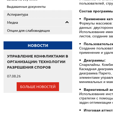
пользователей, стр
Выдаваемые документы
Состав программы
Аспирантура
Применение кат
Медиа
Формулы массивов: 
данных: двусторонн
Опции для слабовидящих
Использование имен
листов, создание з
Пользовательс
НОВОСТИ
Создание пользоват
применение и удал
УПРАВЛЕНИЕ КОНФЛИКТАМИ В
Диаграммы:
ОРГАНИЗАЦИИ: ТЕХНОЛОГИИ
Спарклайны. Комбин
РАЗРЕШЕНИЯ СПОРОВ
Каскадная диаграмм
диаграмма Парето, 
07.08.26
элементами управл
минимальных и мак
БОЛЬШЕ НОВОСТЕЙ
Вариативный ан
Использование инст
стратегии с помощ
задач оптимизации 
Итоговая аттес