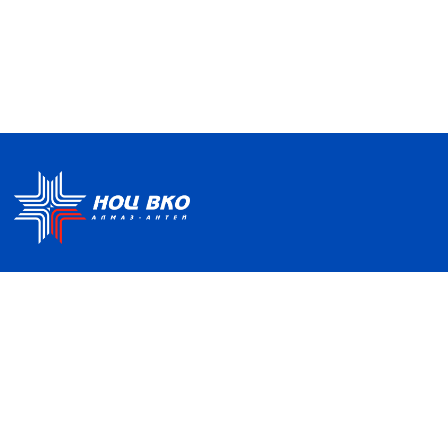
Политика по обработке ПДН
Руководство центра
Условия использования
Информация о Центре
Информационно-
Партнеры
образовательная среда
Отзывы и благодарности
Контакты
НАШ АДРЕС
121357, Москва, ул. Верейская, д. 41, с. 2