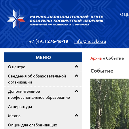
О Ц
+7 (495)
276-46-19
info@nocvko.ru
МЕНЮ
Архив
» Событие
О центре
Событие
Сведения об образовательной
организации
Дополнительное
профессиональное образование
Аспирантура
Медиа
Опции для слабовидящих