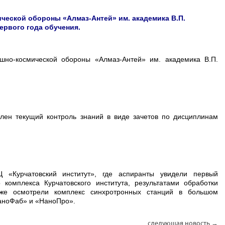
ческой обороны «Алмаз-Антей» им. академика В.П.
ервого года обучения.
шно-космической обороны «Алмаз-Антей» им. академика В.П.
лен текущий контроль знаний в виде зачетов по дисциплинам
 «Курчатовский институт», где аспиранты увидели первый
о комплекса Курчатовского института, результатами обработки
кже осмотрели комплекс синхротронных станций в большом
НаноФаб» и «НаноПро».
следующая новость →