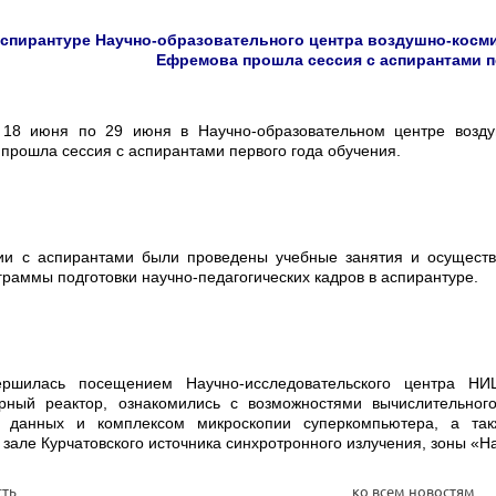
аспирантуре Научно-образовательного центра воздушно-косми
Ефремова прошла сессия с аспирантами п
18 июня по 29 июня в Научно-образовательном центре возду
рошла сессия с аспирантами первого года обучения.
ии с аспирантами были проведены учебные занятия и осуществ
граммы подготовки научно-педагогических кадров в аспирантуре.
ершилась посещением Научно-исследовательского центра
НИЦ
ерный реактор, ознакомились с возможностями
вычислительног
х данных и комплексом микроскопии суперкомпьютера, а та
зале Курчатовского источника синхротронного излучения, зоны «
сть
ко всем новостям