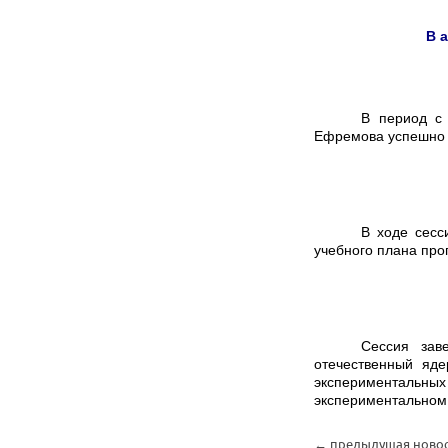
В 
В период с 
Ефремова успешно п
В ходе сесс
учебного плана про
Сессия зав
отечественный яд
экспериментальны
экспериментальном 
← предыдущая ново