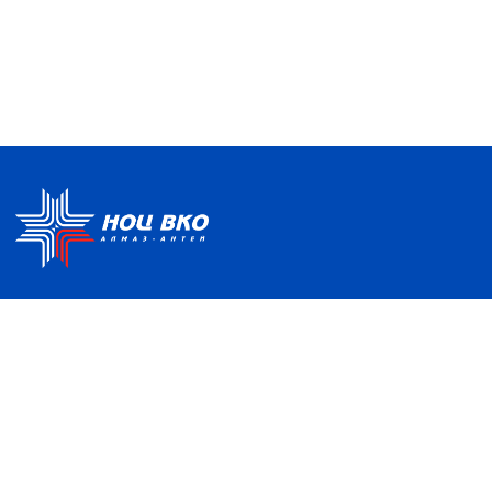
Политика по обработке ПДН
Руководство центра
Условия использования
Информация о Центре
Информационно-
Партнеры
образовательная среда
Отзывы и благодарности
Контакты
НАШ АДРЕС
121357, Москва, ул. Верейская, д. 41, с. 2