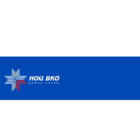
Политика по обработке ПДН
Руководство центра
Условия использования
Информация о Центре
Информационно-
Партнеры
образовательная среда
Отзывы и благодарности
Контакты