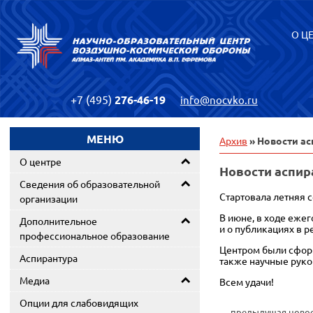
О Ц
+7 (495)
276-46-19
info@nocvko.ru
МЕНЮ
Архив
» Новости ас
О центре
Новости аспир
Сведения об образовательной
Стартовала летняя 
организации
В июне, в ходе ежег
Дополнительное
и о публикациях в 
профессиональное образование
Центром были сформ
Аспирантура
также научные руко
Медиа
Всем удачи!
Опции для слабовидящих
← предыдущая ново