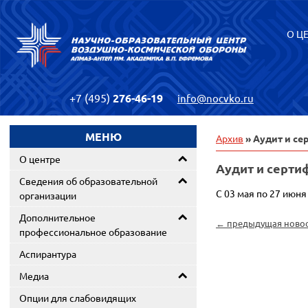
О Ц
+7 (495)
276-46-19
info@nocvko.ru
МЕНЮ
Архив
» Аудит и с
О центре
Аудит и серти
Сведения об образовательной
С 03 мая по 27 июн
организации
Дополнительное
← предыдущая ново
профессиональное образование
Аспирантура
Медиа
Опции для слабовидящих