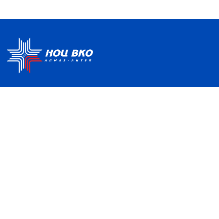
Политика по обработке ПДН
Руководство центра
Условия использования
Информация о Центре
Информационно-
Партнеры
образовательная среда
Отзывы и благодарности
Контакты
НАШ АДРЕС
121357, Москва, ул. Верейская, д. 41, с. 2
info@nocvko.ru
+7 (495)
276-46-19