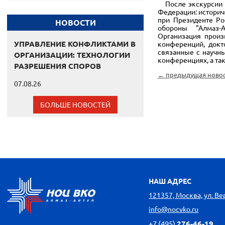
После экскурсии н
Федерации: историч
при Президенте Ро
НОВОСТИ
обороны "Алмаз-Ан
Организация произ
УПРАВЛЕНИЕ КОНФЛИКТАМИ В
конференций, докт
связанные с научн
ОРГАНИЗАЦИИ: ТЕХНОЛОГИИ
конференциях, а та
РАЗРЕШЕНИЯ СПОРОВ
← предыдущая ново
07.08.26
БОЛЬШЕ НОВОСТЕЙ
НАШ АДРЕС
121357, Москва, ул. Вере
info@nocvko.ru
+7 (495)
276-46-19