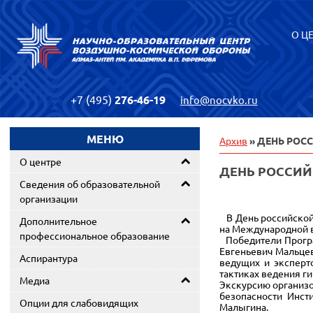
О Ц
+7 (495)
276-46-19
info@nocvko.ru
МЕНЮ
Архив
» ДЕНЬ РОС
О центре
ДЕНЬ РОССИЙ
Сведения об образовательной
организации
В День российской 
Дополнительное
на Международной в
профессиональное образование
Победители Програ
Евгеньевич Мальцев
Аспирантура
ведущих и эксперт
тактиках ведения г
Медиа
Экскурсию организо
безопасности Инст
Опции для слабовидящих
Малыгина.