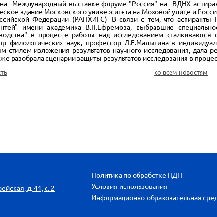
а Международный выставке-форуме "Россия" на ВДНХ аспирант
еское здание Московского университета на Моховой улице и Росс
ссийской Федерации (РАНХИГС). В связи с тем, что аспиранты 
тей" имени академика В.П.Ефремова, выбравшие специальность
водства" в процессе работы над исследованием сталкиваются с
ор филологических наук, профессор Л.Е.Малыгина в индивидуа
ым стилем изложения результатов научного исследования, дала 
кже разобрала сценарии защиты результатов исследования в проце
сть
ко всем новостям
Политика по обработке ПДН
Условия использования
йская, д. 41, с. 2
Информационно-образовательная сре