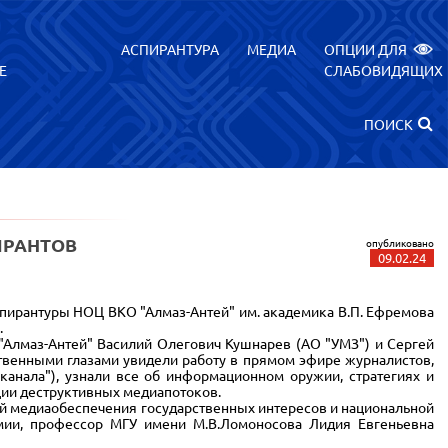
АСПИРАНТУРА
МЕДИА
ОПЦИИ ДЛЯ
Е
СЛАБОВИДЯЩИХ
ПОИСК
ИРАНТОВ
опубликовано
09.02.24
спирантуры НОЦ ВКО "Алмаз-Антей" им. академика В.П. Ефремова
.
лмаз-Антей" Василий Олегович Кушнарев (АО "УМЗ") и Сергей
ственными глазами увидели работу в прямом эфире журналистов,
канала"), узнали все об информационном оружии, стратегиях и
ции деструктивных медиапотоков.
й медиаобеспечения государственных интересов и национальной
емии, профессор МГУ имени М.В.Ломоносова Лидия Евгеньевна