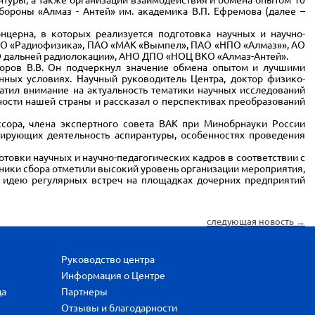
бороны «Алмаз - Антей» им. академика В.П. Ефремова (далее –
ерна, в которых реализуется подготовка научных и научно-
ПАО «Радиофизика», ПАО «МАК «Вымпел», ПАО «НПО «Алмаз»», АО
О дальней радиолокации», АНО ДПО «НОЦ ВКО «Алмаз-Антей».
ров В.В. Он подчеркнул значение обмена опытом и лучшими
ных условиях. Научный руководитель Центра, доктор физико-
атил внимание на актуальность тематики научных исследований
ости нашей страны и рассказал о перспективах преобразований
ора, члена экспертного совета ВАК при Минобрнауки России
ирующих деятельность аспирантуры, особенностях проведения
овки научных и научно-педагогических кадров в соответствии с
ики сбора отметили высокий уровень организации мероприятия,
 идею регулярных встреч на площадках дочерних предприятий
следующая новость →
Руководство центра
Информация о Центре
да
Партнеры
Отзывы и благодарности