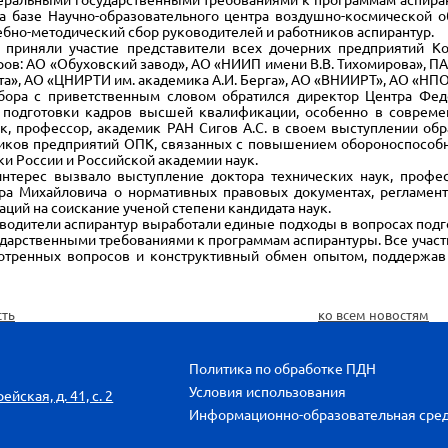
а базе Научно-образовательного центра воздушно-космической о
ебно-методический сбор руководителей и работников аспирантур.
няли участие представители всех дочерних предприятий Конц
ров: АО «Обуховский завод», АО «НИИП имени В.В. Тихомирова», 
а», АО «ЦНИРТИ им. академика А.И. Берга», АО «ВНИИРТ», АО «НП
ра с приветственным словом обратился директор Центра Федо
 подготовки кадров высшей квалификации, особенно в современ
к, профессор, академик РАН Сигов А.С. в своем выступлении обр
ников предприятий ОПК, связанных с повышением обороноспособн
и России и Российской академии наук.
рес вызвало выступление доктора технических наук, професс
а Михайловича о нормативных правовых документах, регламент
ций на соискание ученой степени кандидата наук.
одители аспирантур выработали единые подходы в вопросах подгот
арственными требованиями к программам аспирантуры. Все участн
мотренных вопросов и конструктивный обмен опытом, поддержав
сть
ко всем новостям
Политика по обработке ПДН
Условия использования
йская, д. 41, с. 2
Информационно-образовательная сре