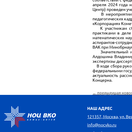
апреля 2024 года н
Центр) проведен уч
В мероприятии при
педагогических кад
«Корпорация» Комет
К участникам сбо
практиками в деле
математических нау
аспирантов-сотруд
ВАК при Минобрнаук
Значительный инте
Алдошина Владимир
экспертизы диссерта
В ходе сбора руков
федеральными госуд
актуальность расс
Концерна.
← предыдущая ново
НАШ АДРЕС
121357, Москва, ул. Вере
info@nocvko.ru