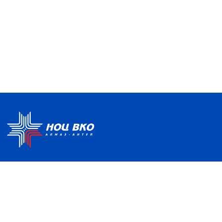
Политика по обработке ПДН
Руководство центра
Условия использования
Информация о Центре
Информационно-
Партнеры
образовательная среда
Отзывы и благодарности
Контакты