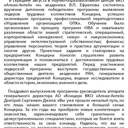
«Алмаз-Антей» им. академика В.П. Ефремова состоялось
вручение дипломов победителям программы выявления
лидеров трудовых коллективов Концерна, успешно
окончившим программу профессиональной переподготовки
«Управление организацией ОПК». Обучение было
организовано по принципу программ MBA и охватывало
различные области знаний: стратегический, операционный,
корпоративный менеджмент; микро- и макроэкономика;
управление интеллектуальной собственностью; финансы;
управление персоналом; теория и практика аргументации и
многие другие. Проектные задания и стажировки на
предприятиях Концерна помогли слушателям развить
коммуникации и познакомиться с достижениями трудовых
коллективов наших предприятий. Перед участниками
лидерской программы выступали государственные и
общественные деятели, академики РАН, генеральные
директора предприятий Концерна, видные исследователи в
области истории, экономики, военного дела.
Поздравил выпускников программы руководитель аппарата
генерального директора АО «Концерн ВКО «Алмаз-Антей»
Дмитрий Сергеевич Джепа: «Вы уже прошли немалый путь, но
это лишь начало вашего становления в большой семье
Концерна. За эти годы вы приобрели новые компетенции и
знакомства, зарекомендовали себя грамотными и
целеустремленными специалистами, которые не боятся взять
ответственность за свою команду. Надеюсь, что вы не
остановитесь на достигнутых успехах и продолжите расти на