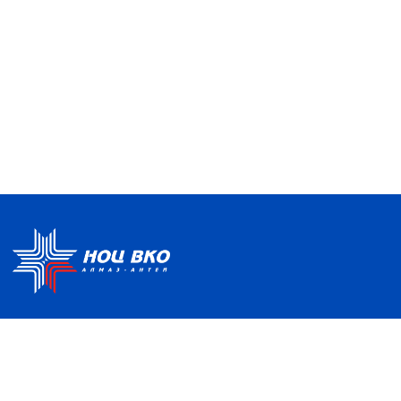
Политика по обработке ПДН
Руководство центра
Условия использования
Информация о Центре
Информационно-
Партнеры
образовательная среда
Отзывы и благодарности