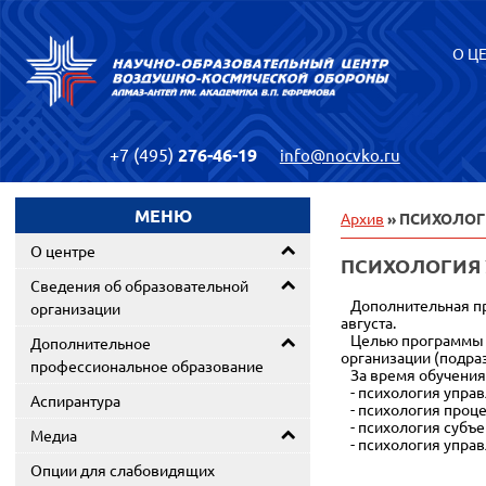
О Ц
+7 (495)
276-46-19
info@nocvko.ru
МЕНЮ
Архив
» ПСИХОЛОГ
О центре
ПСИХОЛОГИЯ
Сведения об образовательной
Дополнительная пр
организации
августа.
Целью программы я
Дополнительное
организации (подра
профессиональное образование
За время обучения
- психология управл
Аспирантура
- психология проце
- психология субъе
Медиа
- психология упра
Опции для слабовидящих