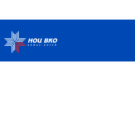
Политика по обработке ПДН
Руководство центра
Условия использования
Информация о Центре
Информационно-
Партнеры
образовательная среда
Отзывы и благодарности
Контакты
НАШ АДРЕС
121357, Москва, ул. Верейская, д. 41, с. 2
info@nocvko.ru
+7 (495)
276-46-19