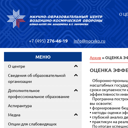
О Ц
+7 (495)
276-46-19
info@nocvko.ru
МЕНЮ
Архив
» ОЦЕНКА Э
О центре
ОЦЕНКА ЭФФЕ
Сведения об образовательной
Оборонно-промышле
организации
масштабных государ
сроки окупаемости 
Дополнительное
эффективности инве
профессиональное образование
Программа построен
вы освоите:
Аспирантура
• формирование бюд
• методы оценки эф
Медиа
• глубокий анализ 
• практикум на реа
Опции для слабовидящих
По итогам успешног