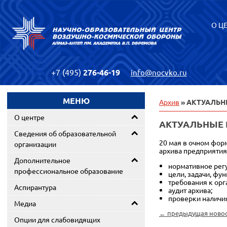
О Ц
+7 (495)
276-46-19
info@nocvko.ru
МЕНЮ
Архив
» АКТУАЛЬН
О центре
АКТУАЛЬНЫЕ 
Сведения об образовательной
20 мая в очном фор
организации
архива предприятия
Дополнительное
нормативное рег
профессиональное образование
цели, задачи, фун
требования к орг
Аспирантура
аудит архива;
проверки наличия
Медиа
← предыдущая ново
Опции для слабовидящих