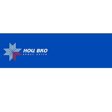
Политика по обработке ПДН
Руководство центра
Условия использования
Информация о Центре
Информационно-
Партнеры
образовательная среда
Отзывы и благодарности
Контакты
НАШ АДРЕС
121357, Москва, ул. Верейская, д. 41, с. 2