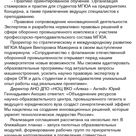
- Практико ориентированное обучение. Организация
стажировок и практик для студентов МГЮА на предприятиях
Концерна, а также привлечение ведущих специалистов к
преподаванию.
- Правовое сопровождение инновационной деятельности.
Экспертиза и разработка нормативно правовых решений в
сфере оборонно промышленного комплекса с участием
профессорско-преподавательского состава МГЮА.
Проректор по стратегическому и международному развитию
МГЮА Мария Викторовна Мажорина в своем выступлении
подчеркнула: «Сотрудничество с флагманом отечественной
оборонной промышленности открывает перед нашим
университетом новые возможности. Мы сможем адаптировать
образовательные программы под актуальные запросы
машиностроения, усилить научно правовую экспертизу в
сфере ОПК и дать студентам и преподавателям уникальный
опыт работы над реальными проектами».
Директор АНО ДПО «НОЦ ВКО «Алмаз – Антей» Юрий
Геннадьевич Аношко отметил: «Объединение ресурсов
научно-образовательного центра, промышленного гиганта и
ведущего юридического вуза создаст синергетический эффект.
Мы нацелены на создание инновационных решений, которые
укрепят технологическое лидерство России».
Реализация соглашения рассчитана на несколько лет. В
ближайших планах – запуск пилотных образовательных
модулей, формирование рабочих групп по приоритетным
научным направлениям и проведение совместных