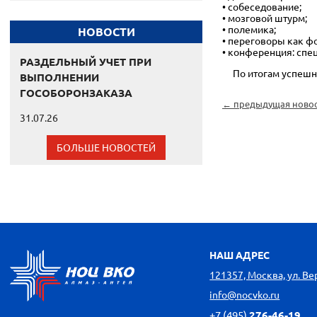
• собеседование;
• мозговой штурм;
• полемика;
НОВОСТИ
• переговоры как ф
• конференция: спе
РАЗДЕЛЬНЫЙ УЧЕТ ПРИ
По итогам успешно
ВЫПОЛНЕНИИ
ГОСОБОРОНЗАКАЗА
← предыдущая ново
31.07.26
БОЛЬШЕ НОВОСТЕЙ
НАШ АДРЕС
121357, Москва, ул. Вере
info@nocvko.ru
+7 (495)
276-46-19