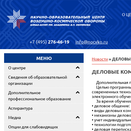
О Ц
+7 (495)
276-46-19
info@nocvko.ru
МЕНЮ
Новости
» ДЕЛОВ
О центре
ДЕЛОВЫЕ КО
Сведения об образовательной
Дополнительная пр
организации
Целью программы я
современных технол
Дополнительное
электронного обуче
профессиональное образование
За время обучения
• деловое общение:
Аспирантура
• виды деловых ком
• механизмы делово
Медиа
• учет индивидуаль
• технологии подго
Опции для слабовидящих
• деловая переписка