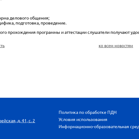
орма делового общения;
цифика, подготовка, проведение.
го прохождения программы и аттестации слушатели получают удо
сть
ко всем новостям
Политика по обработке ПДН
Условия использования
йская, д. 41, с. 2
Информационно-образовательная сре