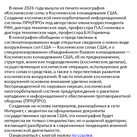
В июне 2026 года вышла из печати монография
«Космические силы и Космическое командование США.
Создание космической многоорбитальной информационной
системы ПРН/ПРО» под авторством члена-корреспондента
РАН, доктора технических наук, профессора П.А.Созинова и
доктора технических наук, профессора Б.Н.Горевича.
В монографии обобщены и представлены в
систематизированном виде открытые сведения о новом виде
вооружённых сил США — Космических силах США, и о
специализированном объединённом боевом командовании —
Космическом командовании США, об их предназначении,
структуре, воинских подразделениях (космических дельтах),
осуществляющих космические операции, используемых для
этого силах и средствах, а также о перспективах развития
космических вооружений. В части описания космических
вооружений основное внимание уделено новой,
беспрецедентной по мировым меркам, космической
многоорбитальной системе предупреждения о ракетном
нападении и информационного обеспечения противоракетной
обороны (ПРН/ПРО).
Созданная на основе материалов, размещённых в сети
Интернет, с акцентом на официальные документы
государственных органов США, эта монография будет
интересна не только специалистам, но и широкой аудитории,
желающей разобраться в современных тенденциях военной
космической деятельности.
Ознакомиться с книгой можно
по ссылке
.