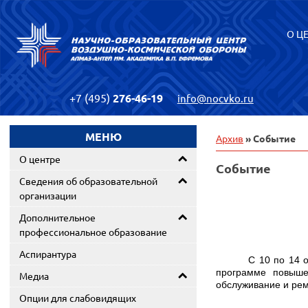
О Ц
+7 (495)
276-46-19
info@nocvko.ru
МЕНЮ
Архив
» Событие
О центре
Событие
Сведения об образовательной
организации
Дополнительное
профессиональное образование
Аспирантура
С 10 по 14 
программе повыше
Медиа
обслуживание и рем
Опции для слабовидящих