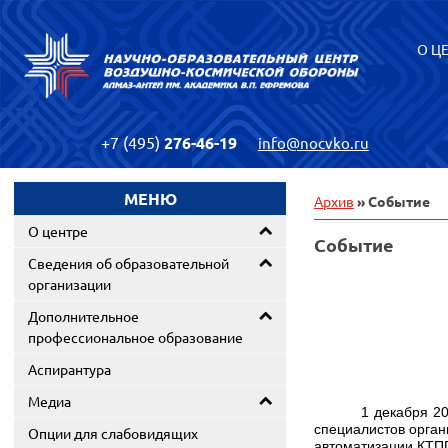
О Ц
+7 (495)
276-46-19
info@nocvko.ru
МЕНЮ
Архив
» Событие
О центре
Событие
Сведения об образовательной
организации
Дополнительное
профессиональное образование
Аспирантура
Медиа
1 декабря 2
специалистов орган
Опции для слабовидящих
автоматизации КТП