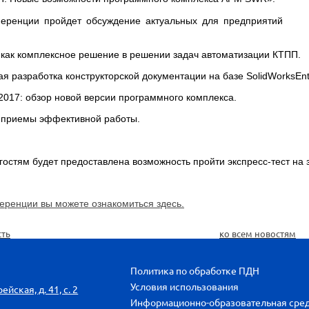
ференции пройдет обсуждение актуальных для предприятий 
, как комплексное решение в решении задач автоматизации КТПП.
ая разработка конструкторской документации на базе
SolidWorks
Ent
 2017: обзор новой версии программного комплекса.
s: приемы эффективной работы.
гостям будет предоставлена возможность пройти экспресс-тест на
ренции вы можете ознакомиться здесь.
сть
ко всем новостям
Политика по обработке ПДН
Условия использования
йская, д. 41, с. 2
Информационно-образовательная сре