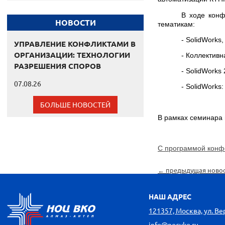
В ходе кон
НОВОСТИ
тематикам:
-
SolidWorks
УПРАВЛЕНИЕ КОНФЛИКТАМИ В
ОРГАНИЗАЦИИ: ТЕХНОЛОГИИ
- Коллективн
РАЗРЕШЕНИЯ СПОРОВ
- SolidWorks
07.08.26
- SolidWork
БОЛЬШЕ НОВОСТЕЙ
В рамках семинара 
С п
рограммой конфе
← предыдущая ново
НАШ АДРЕС
121357, Москва, ул. Вере
info@nocvko.ru