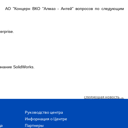
АО "Концерн ВКО "Алмаз - Антей" вопросов по следующим
erprise
.
 знание
SolidWorks
.
следующая новость →
Руководство центра
Информация о Центре
да
Партнеры