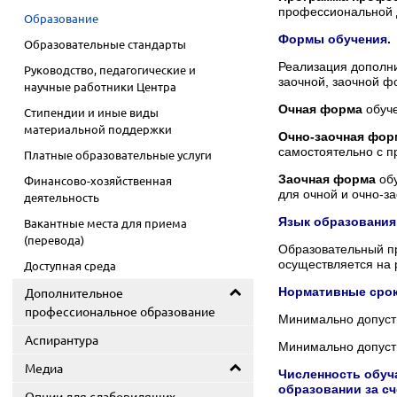
профессиональной 
Образование
Формы обучения.
Образовательные стандарты
Реализация дополн
Руководство, педагогические и
заочной, заочной ф
научные работники Центра
Очная форма
обуче
Стипендии и иные виды
материальной поддержки
Очно-заочная фор
самостоятельно с п
Платные образовательные услуги
Заочная форма
обу
Финансово-хозяйственная
для очной и очно-з
деятельность
Язык образования
Вакантные места для приема
(перевода)
Образовательный п
осуществляется на 
Доступная среда
Дополнительное
Нормативные срок
профессиональное образование
Минимально допусти
Аспирантура
Минимально допусти
Медиа
Численность обуч
образовании за сч
Опции для слабовидящих