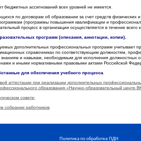
т бюджетных ассигнований всех уровней не имеется.
щихся по договорам об образовании за счет средств физических
рограммам (программы повышения квалификации и профессиональн
вательный процесс в организации осуществляется в течение всего 
азовательных программ (описания, аннотации, копии).
уемых дополнительных профессиональных программ учитывает пр
икационных справочниках по соответствующим должностям, профе
наниям и навыкам, необходимым для исполнения должностных обя
нами и иными нормативными правовыми актами Российской Федера
ботанные для обеспечения учебного процесса
.
овой аттестации при реализации дополнительных профессиональн
рофессионального образования «Научно-образовательный центр ВК
гическом совете;
м собрании работников
.
Политика по обработке ПДН