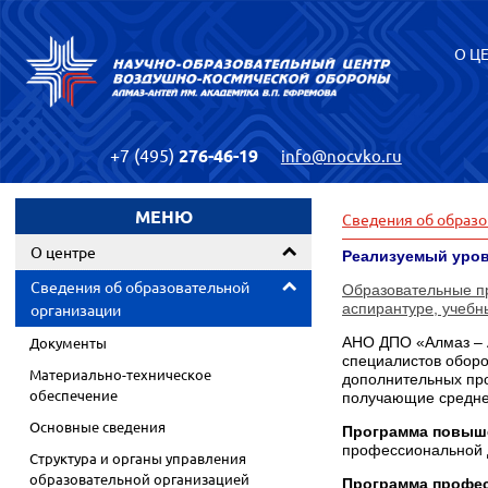
О Ц
+7 (495)
276-46-19
info@nocvko.ru
МЕНЮ
Сведения об образо
О центре
Реализуемый уров
Сведения об образовательной
Образовательные пр
организации
аспирантуре, учебн
Документы
АНО ДПО «Алмаз – А
специалистов обор
Материально-техническое
дополнительных пр
обеспечение
получающие средне
Основные сведения
Программа повыш
профессиональной 
Структура и органы управления
образовательной организацией
Программа профес