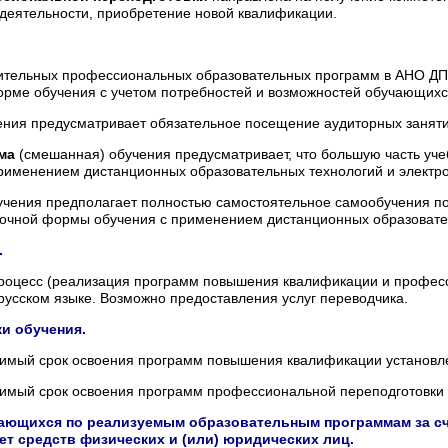
деятельности, приобретение новой квалификации.
ительных профессиональных образовательных программ в АНО ДПО
орме обучения с учетом потребностей и возможностей обучающихс
ния предусматривает обязательное посещение аудиторных занятий 
ма
(смешанная) обучения предусматривает, что большую часть уч
рименением дистанционных образовательных технологий и электро
чения предполагает полностью самостоятельное самообучения по
аочной формы обучения с применением дистанционных образовате
.
роцесс (реализация программ повышения квалификации и профес
русском языке. Возможно предоставления услуг переводчика.
и обучения.
мый срок освоения программ повышения квалификации установлен
мый срок освоения программ профессиональной переподготовки у
ающихся по реализуемым образовательным программам за сч
ет средств физических и (или) юридических лиц.