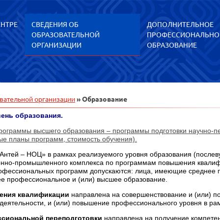
ЕНТРЕ
СВЕДЕНИЯ ОБ
ДОПОЛНИТЕЛЬНОЕ
ОБРАЗОВАТЕЛЬНОЙ
ПРОФЕССИОНАЛЬНО
ОРГАНИЗАЦИИ
ОБРАЗОВАНИЕ
вательной организации
» Образование
ень образования.
ограммы высшего образования – программы подготовки научно-пед
ые планы программ, стоимость обучения).
нтей – НОЦ» в рамках реализуемого уровня образования (послев
онно-промышленного комплекса по программам повышения квалиф
офессиональных программ допускаются: лица, имеющие среднее п
е профессиональное и (или) высшее образование.
ения квалификации
направлена на совершенствование и (или) п
деятельности, и (или) повышение профессионального уровня в р
сиональной переподготовки
направлена на получение компетен