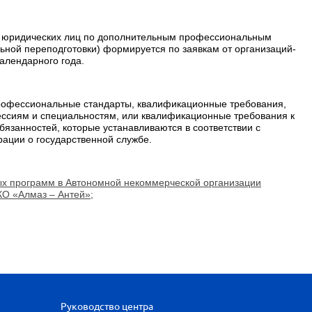
 и юридических лиц по дополнительным профессиональным
ой переподготовки) формируется по заявкам от организаций-
календарного года.
офессиональные стандарты, квалификационные требования,
ссиям и специальностям, или квалификационные требования к
занностей, которые устанавливаются в соответствии с
ции о государственной службе.
ых программ в Автономной некоммерческой организации
О «Алмаз – Антей»;
Руководство центра