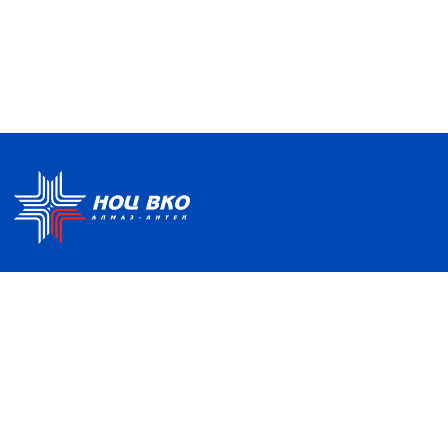
Политика по обработке ПДН
Руководство центра
Условия использования
Информация о Центре
Информационно-
Партнеры
образовательная среда
Отзывы и благодарности
Контакты
НАШ АДРЕС
121357, Москва, ул. Верейская, д. 41, с. 2