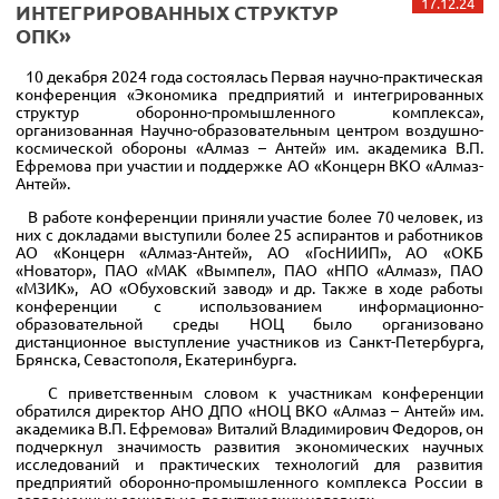
17.12.24
ИНТЕГРИРОВАННЫХ СТРУКТУР
ОПК»
10 декабря 2024 года состоялась Первая научно-практическая
конференция «Экономика предприятий и интегрированных
структур оборонно-промышленного комплекса»,
организованная Научно-образовательным центром воздушно-
космической обороны «Алмаз – Антей» им. академика В.П.
Ефремова при участии и поддержке АО «Концерн ВКО «Алмаз-
Антей».
В работе конференции приняли участие более 70 человек, из
них с докладами выступили более 25 аспирантов и работников
АО «Концерн «Алмаз-Антей», АО «ГосНИИП», АО «ОКБ
«Новатор», ПАО «МАК «Вымпел», ПАО «НПО «Алмаз», ПАО
«МЗИК», АО «Обуховский завод» и др. Также в ходе работы
конференции с использованием информационно-
образовательной среды НОЦ было организовано
дистанционное выступление участников из Санкт-Петербурга,
Брянска, Севастополя, Екатеринбурга.
С приветственным словом к участникам конференции
обратился директор АНО ДПО «НОЦ ВКО «Алмаз – Антей» им.
академика В.П. Ефремова» Виталий Владимирович Федоров, он
подчеркнул значимость развития экономических научных
исследований и практических технологий для развития
предприятий оборонно-промышленного комплекса России в
современных социально-политических условиях.