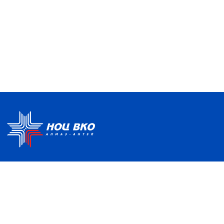
Политика по обработке ПДН
Руководство центра
Условия использования
Информация о Центре
Информационно-
Партнеры
образовательная среда
Отзывы и благодарности
Контакты