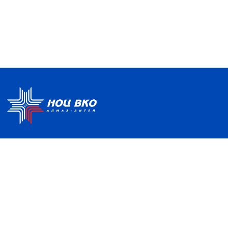
Политика по обработке ПДН
Руководство центра
Условия использования
Информация о Центре
Информационно-
Партнеры
образовательная среда
Отзывы и благодарности
Контакты
НАШ АДРЕС
121357, Москва, ул. Верейская, д. 41, с. 2