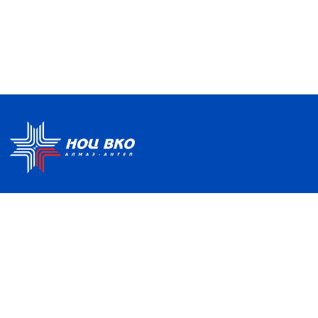
Политика по обработке ПДН
Руководство центра
Условия использования
Информация о Центре
Информационно-
Партнеры
образовательная среда
Отзывы и благодарности
Контакты
НАШ АДРЕС
121357, Москва, ул. Верейская, д. 41, с. 2