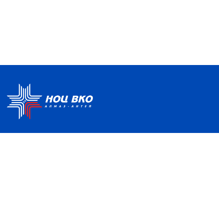
Политика по обработке ПДН
Руководство центра
Условия использования
Информация о Центре
Информационно-
Партнеры
образовательная среда
Отзывы и благодарности
Контакты
НАШ АДРЕС
121357, Москва, ул. Верейская, д. 41, с. 2